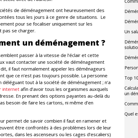
Commen
sociétés de déménagement ont heureusement des
Déména
frontées tous les jours à ce genre de situations. Le
Déména
gement pour se focaliser uniquement sur les
t pas se charger.
Un sala
dement un déménagement ?
Déména
soluti
mblent passer à la vitesse de l’éclair et cette
Déména
eux vaut contacter une société de déménagement
Person
 dit, il faut normalement appeler les déménageurs
nt que ce n’est pas toujours possible. La personne
Top 10
n déléguant tout à la société de déménagement ; n’a
Calcul
 internet
afin d’avoir tous les organismes auxquels
un dé
adresse. En prenant des options payantes au-delà du
pas besoin de faire les cartons, ni même d’en
Commen
Quel e
eur permet de savoir combien il faut en ramener et
 peuvent être confrontés à des problèmes lors de leur
portes, dans les ascenseurs ou les cages d’escaliers)