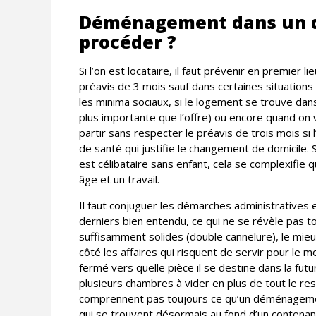
Déménagement dans un d
procéder ?
Si l’on est locataire, il faut prévenir en premier l
préavis de 3 mois sauf dans certaines situations
les minima sociaux, si le logement se trouve da
plus importante que l’offre) ou encore quand on 
partir sans respecter le préavis de trois mois si 
de santé qui justifie le changement de domicile. 
est célibataire sans enfant, cela se complexifie 
âge et un travail.
Il faut conjuguer les démarches administratives 
derniers bien entendu, ce qui ne se révèle pas tou
suffisamment solides (double cannelure), le mie
côté les affaires qui risquent de servir pour le m
fermé vers quelle pièce il se destine dans la fut
plusieurs chambres à vider en plus de tout le res
comprennent pas toujours ce qu’un déménagemen
qui se trouvent désormais au fond d’un contenant 