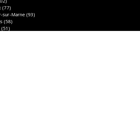
02)
 (77)
y-sur-Marne (93)
s (58)
 (51)
Quentin (02)
s (10)
Oise (95)
& Référencement :
Alexeo