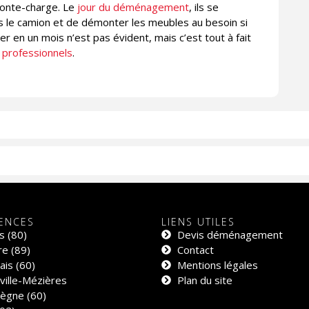
monte-charge. Le
jour du déménagement
, ils se
ns le camion et de démonter les meubles au besoin si
er en un mois n’est pas évident, mais c’est tout à fait
s professionnels
.
ENCES
LIENS UTILES
s (80)
Devis déménagement
e (89)
Contact
is (60)
Mentions légales
ville-Mézières
Plan du site
ègne (60)