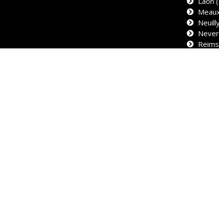
Laon (
Meaux
Neuill
Never
Reims
Saint-
Troye
Val-d'
© CAILLE SA - 2026 - Tous droits réservés
Création 