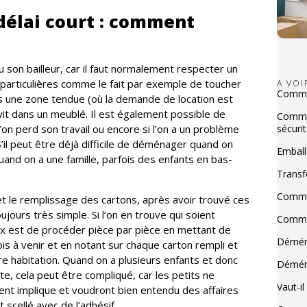
élai court : comment
ieu son bailleur, car il faut normalement respecter un
 particulières comme le fait par exemple de toucher
A VO
Commen
ns une zone tendue (où la demande de location est
vit dans un meublé. Il est également possible de
Commen
l’on perd son travail ou encore si l’on a un problème
sécurit
S’il peut être déjà difficile de déménager quand on
Emball
quand on a une famille, parfois des enfants en bas-
Transf
Commen
et le remplissage des cartons, après avoir trouvé ces
jours très simple. Si l’on en trouve qui soient
Commen
ux est de procéder pièce par pièce en mettant de
Déména
ois à venir et en notant sur chaque carton rempli et
ure habitation. Quand on a plusieurs enfants et donc
Déména
te, cela peut être compliqué, car les petits ne
Vaut-i
t implique et voudront bien entendu des affaires
scellé avec de l’adhésif.