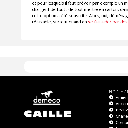
et pour lesquels il faut prévoir par exemple un 
chargent de tout : de tout mettre en carton, da
cette option a été souscrite. Alors, oui, déménag
réalisable, surtout quand on
se fait aider par de
NOS AG
Amien
Auxerr
Beauva
Charle
Compi