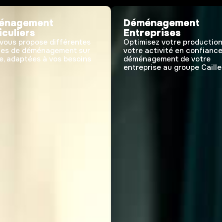
énagement
Déménagement
iculiers
Entreprises
 vous propose différentes
Optimisez votre production
les de déménagement sur
votre activité en confiance
, adaptées à vos besoins
déménagement de votre
entreprise au groupe Caille