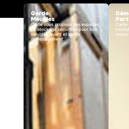
Garde
Dém
Meubles
Part
Caille vous propose des espaces
Caille
de stockage sécurisés pour vos
formu
meubles, avant et après
mesure
déménagement