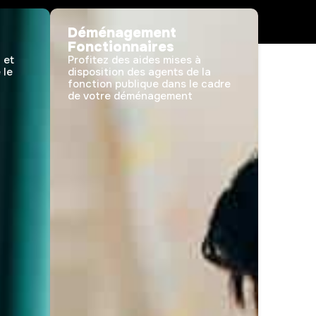
Déménagement
Fonctionnaires
 et
Profitez des aides mises à
 le
disposition des agents de la
fonction publique dans le cadre
de votre déménagement