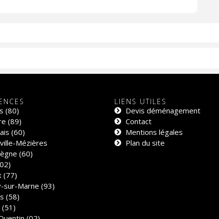
ENCES
LIENS UTILES
s (80)
Devis déménagement
e (89)
Contact
is (60)
Mentions légales
ville-Mézières
Plan du site
ègne (60)
02)
 (77)
y-sur-Marne (93)
s (58)
 (51)
Quentin (02)