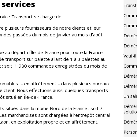
 services
Transf
Commen
ervice Transport se charge de :
Commen
 plusieurs fournisseurs de notre clients et leur
andes passées du mois de janvier au mois d’août
Déména
Déména
que au départ d’Île-de-France pour toute la France.
Vaut-i
e transport sur palette allant de 1 à 3 palettes au
ent : soit 1 980 commandes enregistrées du mois de
Commen
Déména
nsommables – en affrètement – dans plusieurs bureaux
Déména
 client.
Nous effectuons aussi quelques transports
Un sala
ôt situé en Île-de-France.
Déména
s situés dans la moitié Nord de la France : soit 7
soluti
s marchandises sont chargées à l’entrepôt central
aon, en exploitation propre et en affrètement.
Déména
Person