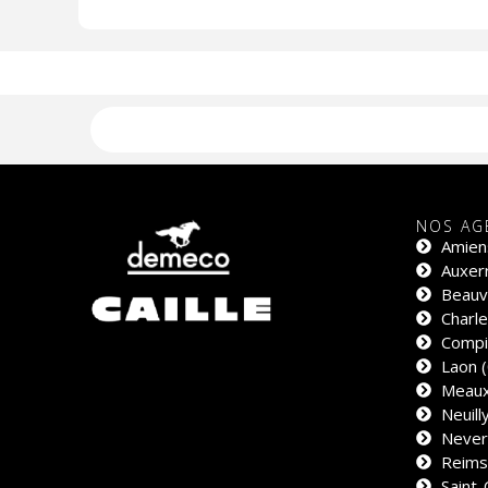
NOS AG
Amien
Auxerr
Beauva
Charle
Compi
Laon (
Meaux
Neuill
Never
Reims
Saint-