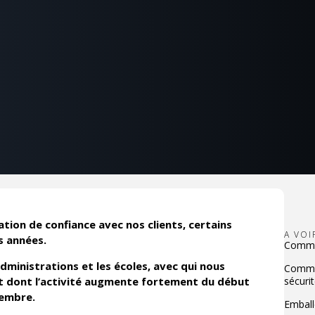
ation de confiance avec nos clients, certains
A VO
s années.
Commen
ministrations et les écoles, avec qui nous
Commen
ent dont l’activité augmente fortement du début
sécurit
tembre.
Emball