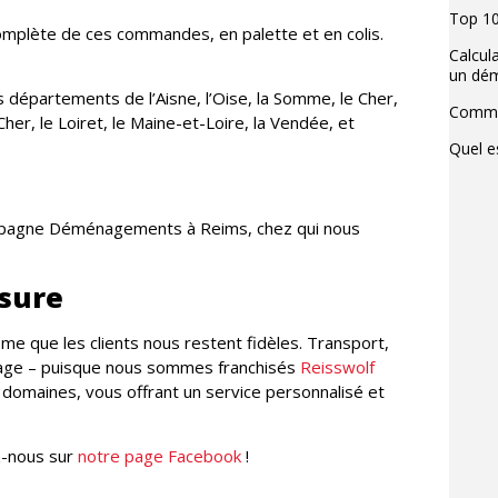
Top 10
omplète de ces commandes, en palette et en colis.
Calcul
:
un dé
s départements de l’Aisne, l’Oise, la Somme, le Cher,
Commen
t-Cher, le Loiret, le Maine-et-Loire, la Vendée, et
Quel e
ampagne Déménagements à Reims, chez qui nous
esure
sme que les clients nous restent fidèles. Transport,
age – puisque
nous sommes franchisés
Reisswolf
omaines, vous offrant un service personnalisé et
ez-nous sur
notre page Facebook
​!