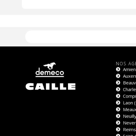
NOS AG
Amien
Auxerr
Beauva
Charle
Compi
Laon (
Meaux
Neuill
Never
Reims
Saint-