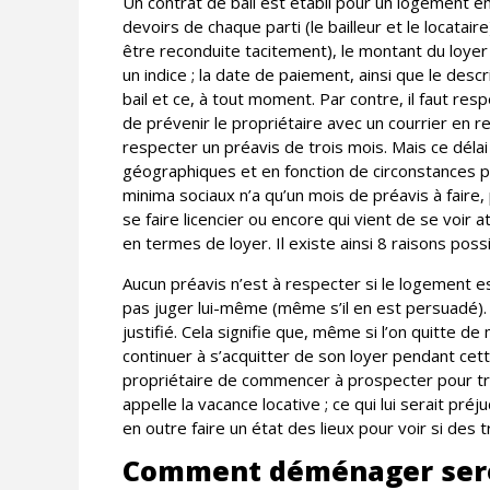
Un contrat de bail est établi pour un logement en
devoirs de chaque parti (le bailleur et le locatai
être reconduite tacitement), le montant du loyer 
un indice ; la date de paiement, ainsi que le descr
bail et ce, à tout moment. Par contre, il faut resp
de prévenir le propriétaire avec un courrier en
respecter un préavis de trois mois. Mais ce déla
géographiques et en fonction de circonstances pa
minima sociaux n’a qu’un mois de préavis à fair
se faire licencier ou encore qui vient de se voir 
en termes de loyer. Il existe ainsi 8 raisons poss
Aucun préavis n’est à respecter si le logement es
pas juger lui-même (même s’il en est persuadé). 
justifié. Cela signifie que, même si l’on quitte de
continuer à s’acquitter de son loyer pendant cet
propriétaire de commencer à prospecter pour trou
appelle la vacance locative ; ce qui lui serait préjud
en outre faire un état des lieux pour voir si des t
Comment déménager ser