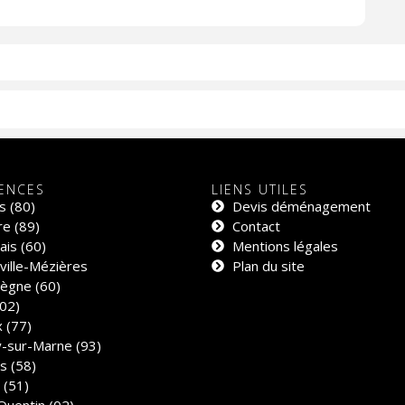
ENCES
LIENS UTILES
s (80)
Devis déménagement
e (89)
Contact
is (60)
Mentions légales
ville-Mézières
Plan du site
ègne (60)
02)
 (77)
y-sur-Marne (93)
s (58)
 (51)
Quentin (02)