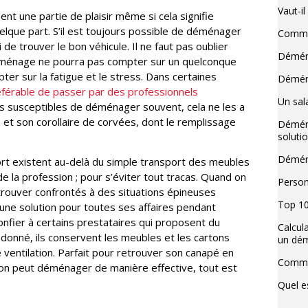
Vaut-i
nt une partie de plaisir même si cela signifie
lque part. S’il est toujours possible de déménager
Commen
 de trouver le bon véhicule. Il ne faut pas oublier
Déména
déménage ne pourra pas compter sur un quelconque
 sur la fatigue et le stress. Dans certaines
Déména
férable de passer par des professionnels
Un sala
lus susceptibles de déménager souvent, cela ne les a
 et son corollaire de corvées, dont le remplissage
Déména
soluti
Déména
ort existent au-delà du simple transport des meubles
de la profession ; pour s’éviter tout tracas. Quand on
Person
rouver confrontés à des situations épineuses
Top 10
 une solution pour toutes ses affaires pendant
confier à certains prestataires qui proposent du
Calcul
onné, ils conservent les meubles et les cartons
un dé
 ventilation. Parfait pour retrouver son canapé en
Commen
l’on peut déménager de manière effective, tout est
Quel e