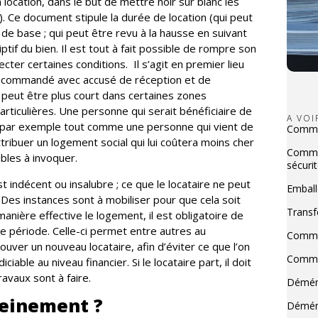
 location, dans le but de mettre noir sur blanc les
re). Ce document stipule la durée de location (qui peut
de base ; qui peut être revu à la hausse en suivant
iptif du bien. Il est tout à fait possible de rompre son
ecter certaines conditions. Il s’agit en premier lieu
 recommandé avec accusé de réception et de
i peut être plus court dans certaines zones
rticulières. Une personne qui serait bénéficiaire de
A VO
e, par exemple tout comme une personne qui vient de
Commen
attribuer un logement social qui lui coûtera moins cher
Commen
ibles à invoquer.
sécurit
t indécent ou insalubre ; ce que le locataire ne peut
Emball
Des instances sont à mobiliser pour que cela soit
Transf
 manière effective le logement, il est obligatoire de
te période. Celle-ci permet entre autres au
Commen
ver un nouveau locataire, afin d’éviter ce que l’on
Commen
iciable au niveau financier. Si le locataire part, il doit
ravaux sont à faire.
Déména
einement ?
Déména