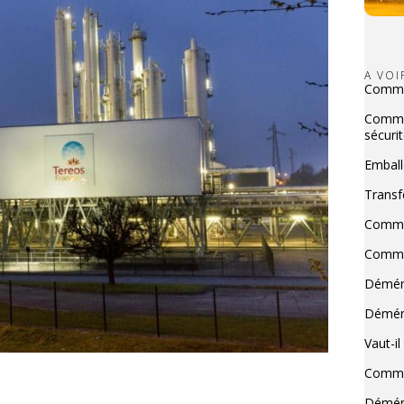
A VO
Commen
Commen
sécurit
Emball
Transf
Commen
Commen
Déména
Déména
Vaut-i
Commen
Déména