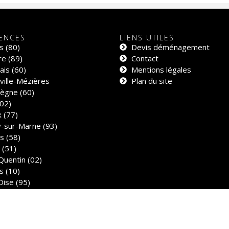
ENCES
LIENS UTILES
s (80)
Devis déménagement
e (89)
Contact
is (60)
Mentions légales
ville-Mézières
Plan du site
ègne (60)
02)
 (77)
y-sur-Marne (93)
s (58)
 (51)
Quentin (02)
s (10)
Oise (95)
& Référencement :
Alexeo