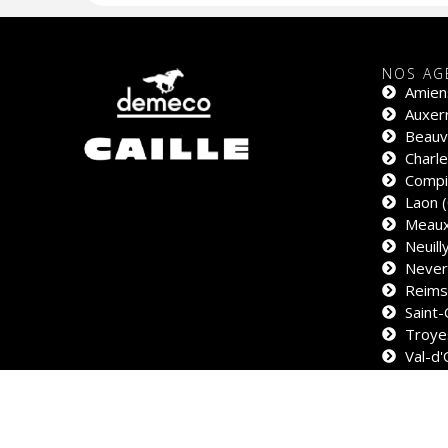
NOS AG
Amien
Auxerr
Beauva
Charle
Compi
Laon (
Meaux
Neuill
Never
Reims
Saint-
Troye
Val-d'
© CAILLE SA - 2026 - Tous droits réservés
Création 