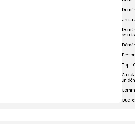
Déména
Un sala
Déména
soluti
Déména
Person
Top 10
Calcul
un dé
Commen
Quel e