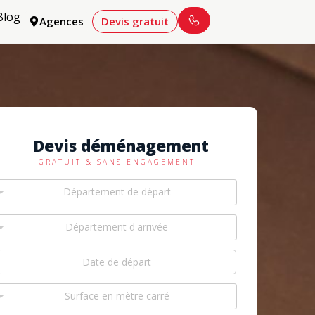
Blog
Agences
Devis gratuit
Devis déménagement
GRATUIT & SANS ENGAGEMENT
Département de départ
Département d'arrivée
Surface en mètre carré