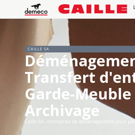
CAILLE SA
Déménageme
Transfert d'en
Garde-Meuble
Archivage
Caille SA : entreprise de déménagement pour part